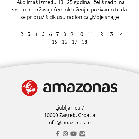
Ako imaš između 18 i 25 godina i želiš raditi na
sebi u podržavajućem okruženju, pozivamo te da
se pridružiš ciklusu radionica „Moje snage
1
2
3
4
5
6
7
8
9
10
11
12
13
14
15
16
17
18
Ljubljanica 7
10000 Zagreb, Croatia
info@amazonas.hr