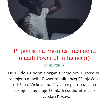
Prijavi se na Erasmus+ razmjenu
mladih Power of influence(r)!
02/02/2023
Od 13. do 18. svibnja organiziramo novu Erasmus+
razmjenu mladih “Power of influence(r)” koja će se
održati u Vinkovcima! Trajat će pet dana, a na
razmjeni sudjeluje 18 mladih sudionika/ica iz
Hrvatske i Kosova.