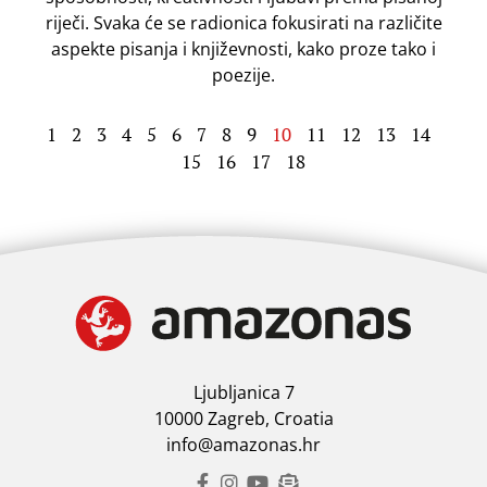
riječi. Svaka će se radionica fokusirati na različite
aspekte pisanja i književnosti, kako proze tako i
poezije.
1
2
3
4
5
6
7
8
9
10
11
12
13
14
15
16
17
18
Ljubljanica 7
10000 Zagreb, Croatia
info@amazonas.hr