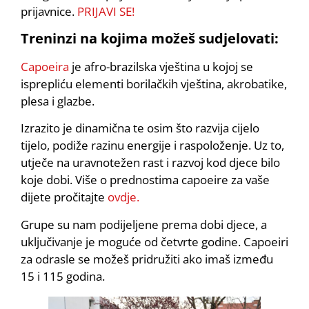
prijavnice.
PRIJAVI SE!
Treninzi na kojima možeš sudjelovati:
Capoeira
je afro-brazilska vještina u kojoj se
isprepliću elementi borilačkih vještina, akrobatike,
plesa i glazbe.
Izrazito je dinamična te osim što razvija cijelo
tijelo, podiže razinu energije i raspoloženje. Uz to,
utječe na uravnotežen rast i razvoj kod djece bilo
koje dobi. Više o prednostima capoeire za vaše
dijete pročitajte
ovdje
.
Grupe su nam podijeljene prema dobi djece, a
uključivanje je moguće od četvrte godine. Capoeiri
za odrasle se možeš pridružiti ako imaš između
15 i 115 godina.