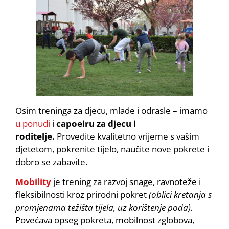
Osim treninga za djecu, mlade i odrasle – imamo
u ponudi
i
capoeiru za djecu i
roditelje.
Provedite kvalitetno vrijeme s vašim
djetetom, pokrenite tijelo, naučite nove pokrete i
dobro se zabavite.
Mobility
je trening za razvoj snage, ravnoteže i
fleksibilnosti kroz prirodni pokret
(oblici kretanja s
promjenama težišta tijela, uz korištenje poda).
Povećava opseg pokreta, mobilnost zglobova,