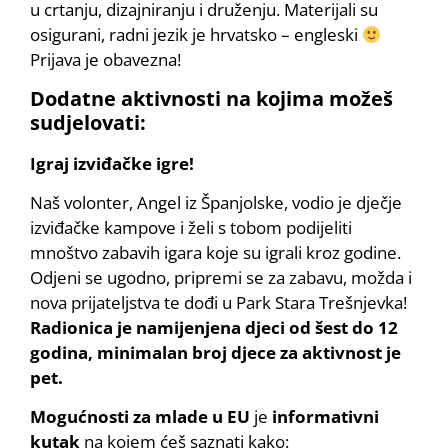
u crtanju, dizajniranju i druženju. Materijali su
osigurani, radni jezik je hrvatsko – engleski
Prijava je obavezna!
Dodatne aktivnosti na kojima možeš
sudjelovati:
Igraj izviđačke igre!
Naš volonter, Angel iz Španjolske, vodio je dječje
izviđačke kampove i želi s tobom podijeliti
mnoštvo zabavih igara koje su igrali kroz godine.
Odjeni se ugodno, pripremi se za zabavu, možda i
nova prijateljstva te dođi u Park Stara Trešnjevka!
Radionica je namijenjena djeci od šest do 12
godina, minimalan broj djece za aktivnost je
pet.
Mogućnosti za mlade u EU
je
informativni
kutak
na kojem ćeš saznati kako: