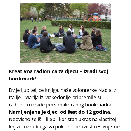
Kreativna radionica za djecu – izradi svoj
bookmark!
Dvije ljubiteljice knjiga, naše volonterke Nadia iz
Italije i Marija iz Makedonije pripremile su
radionicu izrade personaliziranog bookmarka.
Namijenjena je djeci od šest do 12 godina.
Neovisno želiš li lijep i koristan ukras na vlastitoj
knjizi ili izraditi ga za poklon – provest ćeš vrijeme