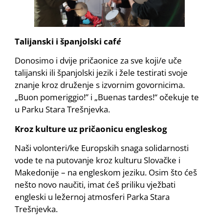
Talijanski i španjolski caf
é
Donosimo i dvije pričaonice za sve koji/e uče
talijanski ili španjolski jezik i žele testirati svoje
znanje kroz druženje s izvornim govornicima.
„Buon pomeriggio!” i „Buenas tardes!“ očekuje te
u Parku Stara Trešnjevka.
Kroz kulture uz pričaonicu engleskog
Naši volonteri/ke Europskih snaga solidarnosti
vode te na putovanje kroz kulturu Slovačke i
Makedonije – na engleskom jeziku. Osim što ćeš
nešto novo naučiti, imat ćeš priliku vježbati
engleski u ležernoj atmosferi Parka Stara
Trešnjevka.