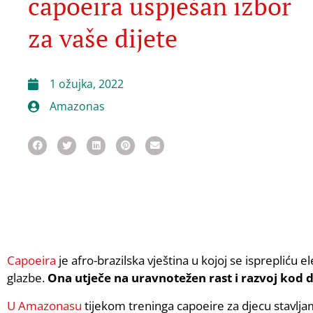
capoeira uspješan izbor
za vaše dijete
1 ožujka, 2022
Amazonas
Capoeira
je afro-brazilska vještina u kojoj se isprepliću e
glazbe.
Ona utječe na uravnotežen rast i razvoj kod d
U Amazonasu
tijekom treninga capoeire za djecu stavljam