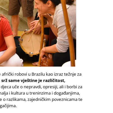
e afrički robovi u Brazilu kao izraz težnje za
a
srž same vještine je različitost,
djeca uče o nepravdi, opresiji, ali i borbi za
malja i kultura u treninzima i događanjima,
uče o razlikama, zajedničkim poveznicama te
gačijima.