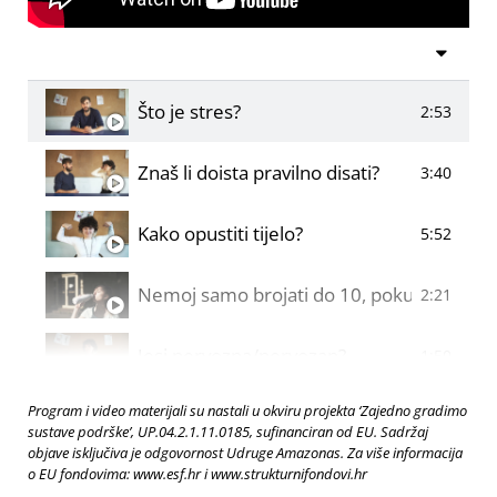
Što je stres?
2:53
Znaš li doista pravilno disati?
3:40
Kako opustiti tijelo?
5:52
Nemoj samo brojati do 10, pokušaj ovo!
2:21
Jesi nervozna/nervozan?
1:50
Program i video materijali su nastali u okviru projekta ‘Zajedno gradimo
Kako biti otporniji na stres?
1:41
sustave podrške’, UP.04.2.1.11.0185, sufinanciran od EU. Sadržaj
objave isključiva je odgovornost Udruge Amazonas. Za više informacija
o EU fondovima: www.esf.hr i www.strukturnifondovi.hr