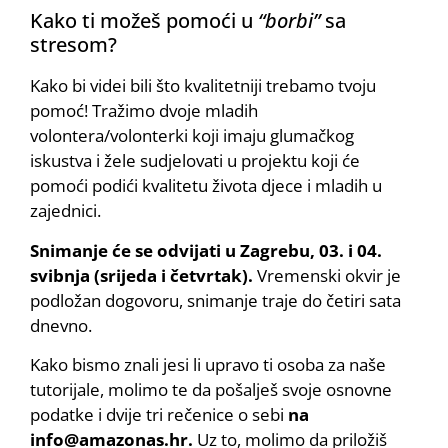
Kako ti možeš pomoći u
“borbi”
sa
stresom?
Kako bi videi bili što kvalitetniji trebamo tvoju
pomoć! Tražimo dvoje mladih
volontera/volonterki koji imaju glumačkog
iskustva i žele sudjelovati u projektu koji će
pomoći podići kvalitetu života djece i mladih u
zajednici.
Snimanje će se odvijati u Zagrebu, 03. i 04.
svibnja (srijeda i četvrtak).
Vremenski okvir je
podložan dogovoru, snimanje traje do četiri sata
dnevno.
Kako bismo znali jesi li upravo ti osoba za naše
tutorijale, molimo te da pošalješ svoje osnovne
podatke i dvije tri rečenice o sebi
na
info@amazonas.hr.
Uz to, molimo da priložiš