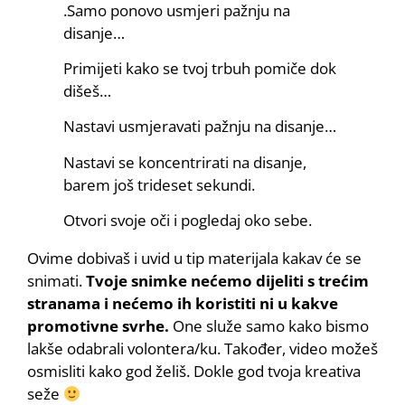
.Samo ponovo usmjeri pažnju na
disanje…
Primijeti kako se tvoj trbuh pomiče dok
dišeš…
Nastavi usmjeravati pažnju na disanje…
Nastavi se koncentrirati na disanje,
barem još trideset sekundi.
Otvori svoje oči i pogledaj oko sebe.
Ovime dobivaš i uvid u tip materijala kakav će se
snimati.
Tvoje snimke nećemo dijeliti s trećim
stranama i nećemo ih koristiti ni u kakve
promotivne svrhe.
One služe samo kako bismo
lakše odabrali volontera/ku. Također, video možeš
osmisliti kako god želiš. Dokle god tvoja kreativa
seže