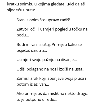
kratku snimku u kojima gledatelju/ici daješ
sljedeću uputu:
Stani s onim što upravo radiš!
Zatvori oči ili usmjeri pogled u točku na
podu…
Budi miran i slušaj. Primijeti kako se
osjećaš iznutra…
Usmjeri svoju pažnju na disanje…
Udiši polagano na nos i izdiši na usta…
Zamisli zrak koji ispunjava tvoja pluća i
potom izlazi van…
Ako primijetiš da misliš na nešto drugo,
to je potpuno u redu…