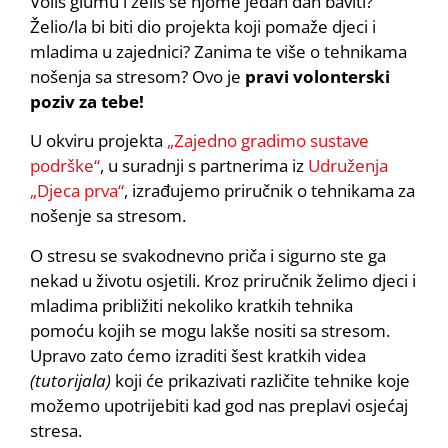
Voliš glumu i želiš se njome jedan dan baviti?
Želio/la bi biti dio projekta koji pomaže djeci i
mladima u zajednici? Zanima te više o tehnikama
nošenja sa stresom? Ovo je
pravi volonterski
poziv za tebe!
U okviru projekta
„Zajedno gradimo sustave
podrške“
, u suradnji s partnerima iz
Udruženja
„Djeca prva“
, izrađujemo priručnik o tehnikama za
nošenje sa stresom.
O stresu se svakodnevno priča i sigurno ste ga
nekad u životu osjetili. Kroz priručnik želimo djeci i
mladima približiti nekoliko kratkih tehnika
pomoću kojih se mogu lakše nositi sa stresom.
Upravo zato ćemo izraditi šest kratkih videa
(tutorijala)
koji će prikazivati različite tehnike koje
možemo upotrijebiti kad god nas preplavi osjećaj
stresa.