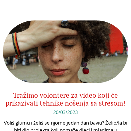
Tražimo volontere za video koji će
prikazivati tehnike nošenja sa stresom!
20/03/2023
Voliš glumu i želiš se njome jedan dan baviti? Želio/la bi
biti dio projekta koji pomaže djeci i mladima u