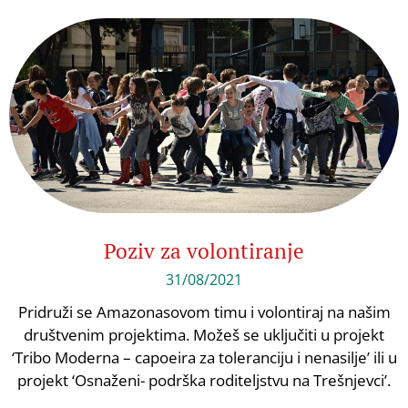
Poziv za volontiranje
31/08/2021
Pridruži se Amazonasovom timu i volontiraj na našim
društvenim projektima. Možeš se uključiti u projekt
‘Tribo Moderna – capoeira za toleranciju i nenasilje’ ili u
projekt ‘Osnaženi- podrška roditeljstvu na Trešnjevci’.