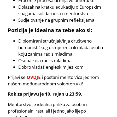
Praćenje procesa učenja volontera/ke
Dolazak na kratku edukaciju o Europskim
snagama solidarnosti i mentorstvu
Sudjelovanje na grupnim refleksijama
Pozicija je idealna za tebe ako si:
Diplomirani stručnjak/inja društveno
humanističkog usmjerenja ili mlada osoba
koju zanima rad s mladima
Osoba koja radi s mladima
Dobro vladaš engleskim jezikom
Prijavi se
OVDJE
i postani mentor/ica jednom
našem međunarodnom volonteru/ki!
Rok za prijavu je 10. rujan u 23:59.
Mentorstvo je idealna prilika za osobni i
profesionalni rast, ali i jedno jako lijepo