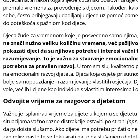
premalo vremena za provođenje s djecom. Također, kako bi
sebe, često pribjegavaju dadiljanju djece uz pomoć pame
do poteškoća s pažnjom kod djece.
Djeca žude za vremenom koje je posvećeno samo njima, g
ne znači nužno veliku količinu vremena, već pažljivo
pokazati djeci da su njihove potrebe i interesi važni 
razumijevanje. To je važno za stvaranje emocionalne
potrebna za pravilan razvoj.
U tom smislu, kvalitetno 
na emocionalni razvoj djeteta. Djeca koja osjete prisutnost 
bolje samopouzdanje i razumijevanje vlastitih osjećaja. Dj
vole, već ih i cijene kao individue s vlastitim interesima i 
Odvojite vrijeme za razgovor s djetetom
Važno je isplanirati vrijeme za dijete u kojemu se djetet
situacijama važno razne distrakcije ostaviti po strani
(npr.
da ga doista slušamo. Ako dijete ima potrebu pričati o ne
zanimljiv, nastojte se fokusirati na to da slušanjem djeteta