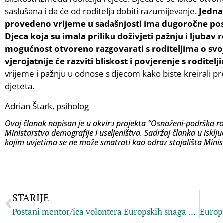
saslušana i da će od roditelja dobiti razumijevanje.
Jedna
provedeno vrijeme u sadašnjosti ima dugoročne pos
Djeca koja su imala priliku doživjeti pažnju i ljubav 
mogućnost otvoreno razgovarati s roditeljima o svo
vjerojatnije će razviti bliskost i povjerenje s roditelj
vrijeme i pažnju u odnose s djecom kako biste kreirali p
djeteta.
Adrian Štark, psiholog
Ovaj članak napisan je u okviru projekta “Osnaženi-podrška rod
Ministarstva demografije i useljeništva. Sadržaj članka u iskl
kojim uvjetima se ne može smatrati kao odraz stajališta Minist
STARIJE
Postani mentor/ica volontera Europskih snaga solidarnosti!