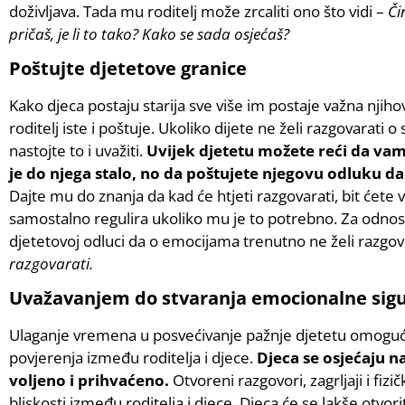
doživljava. Tada mu roditelj može zrcaliti ono što vidi –
Či
pričaš, je li to tako? Kako se sada osjećaš?
Poštujte djetetove granice
Kako djeca postaju starija sve više im postaje važna njiho
roditelj iste i poštuje. Ukoliko dijete ne želi razgovarati
nastojte to i uvažiti.
Uvijek djetetu možete reći da vam
je do njega stalo, no da poštujete njegovu odluku d
Dajte mu do znanja da kad će htjeti razgovarati, bit ćete v
samostalno regulira ukoliko mu je to potrebno. Za odno
djetetovoj odluci da o emocijama trenutno ne želi razgo
razgovarati.
Uvažavanjem do stvaranja emocionalne sigu
Ulaganje vremena u posvećivanje pažnje djetetu omoguću
povjerenja između roditelja i djece.
Djeca se osjećaju na
voljeno i prihvaćeno.
Otvoreni razgovori, zagrljaji i fi
bliskosti između roditelja i djece. Djeca će se lakše otvoriti