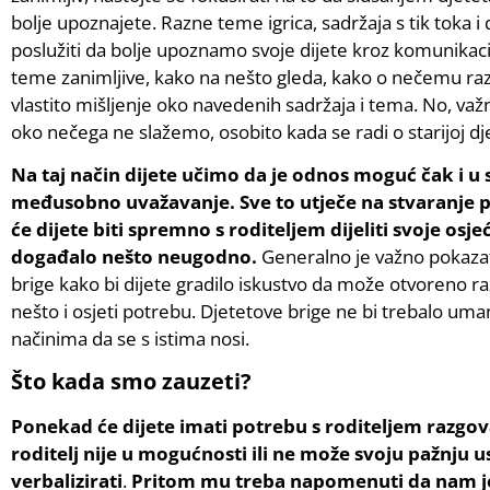
bolje upoznajete. Razne teme igrica, sadržaja s tik toka i
poslužiti da bolje upoznamo svoje dijete kroz komunikaci
teme zanimljive, kako na nešto gleda, kako o nečemu razmiš
vlastito mišljenje oko navedenih sadržaja i tema. No, važn
oko nečega ne slažemo, osobito kada se radi o starijoj dj
Na taj način dijete učimo da je odnos moguć čak i u 
međusobno uvažavanje. Sve to utječe na stvaranje p
će dijete biti spremno s roditeljem dijeliti svoje os
događalo nešto neugodno.
Generalno je važno pokazat
brige kako bi dijete gradilo iskustvo da može otvoreno
nešto i osjeti potrebu. Djetetove brige ne bi trebalo umanj
načinima da se s istima nosi.
Što kada smo zauzeti?
Ponekad će dijete imati potrebu s roditeljem razgo
roditelj nije u mogućnosti ili ne može svoju pažnju us
verbalizirati
.
Pritom mu treba napomenuti da nam je 