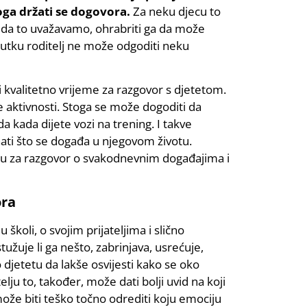
oga držati se dogovora.
Za neku djecu to
a da to uvažavamo, ohrabriti ga da može
enutku roditelj ne može odgoditi neku
kvalitetno vrijeme za razgovor s djetetom.
ke aktivnosti. Stoga se može dogoditi da
a kada dijete vozi na trening. I takve
nati što se događa u njegovom životu.
liku za razgovor o svakodnevnim događajima i
ora
školi, o svojim prijateljima i slično
tužuje li ga nešto, zabrinjava, usrećuje,
 djetetu da lakše osvijesti kako se oko
elju to, također, može dati bolji uvid na koji
ože biti teško točno odrediti koju emociju