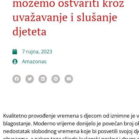
možemo ostvariti kroz
uvažavanje i slušanje
djeteta
7 rujna, 2023
Amazonas
Kvalitetno provođenje vremena s djecom od iznimne je važ
blagostanje. Moderno vrijeme donijelo je povećan broj ob
nedostatak slobodnog vremena koje bi posvetili svojoj dje
obvezama, a nakon toga slijede kućanski poslovi i druge 