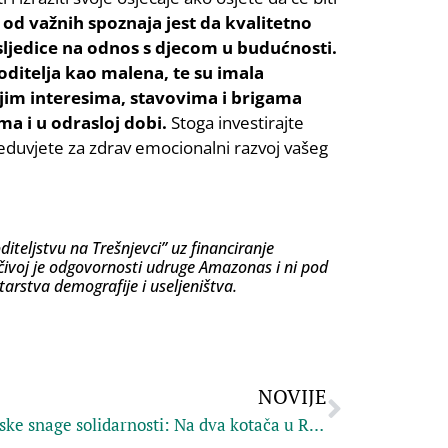
 od važnih spoznaja jest da kvalitetno
ljedice na odnos s djecom u budućnosti.
roditelja kao malena, te su imala
jim interesima, stavovima i brigama
ima i u odrasloj dobi.
Stoga investirajte
reduvjete za zdrav emocionalni razvoj vašeg
iteljstvu na Trešnjevci” uz financiranje
jučivoj je odgovornosti udruge Amazonas i ni pod
arstva demografije i useljeništva.
NOVIJE
Europske snage solidarnosti: Na dva kotača u Rotterdamu