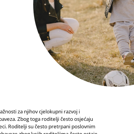
nosti za njihov cjelokupni razvoj i
aveza. Zbog toga roditelji često osjećaju
ci. Roditelji su često pretrpani poslovnim
obaveze zbog kojih roditeljima često ostaje