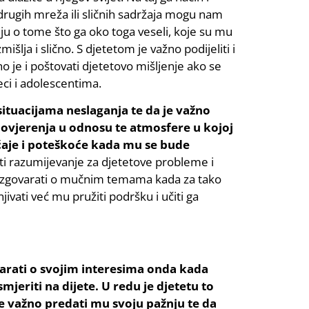
 drugih mreža ili sličnih sadržaja mogu nam
ju o tome što ga oko toga veseli, koje su mu
lja i slično. S djetetom je važno podijeliti i
o je i poštovati djetetovo mišljenje ako se
eci i adolescentima.
situacijama neslaganja te da je važno
ovjerenja u odnosu te atmosfere u kojoj
jećaje i poteškoće kada mu se bude
i razumijevanje za djetetove probleme i
 razgovarati o mučnim temama kada za tako
ivati već mu pružiti podršku i učiti ga
varati o svojim interesima onda kada
mjeriti na dijete. U redu je djetetu to
važno predati mu svoju pažnju te da