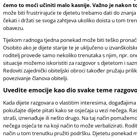
ćemo to moći učiniti malo kasnije. Važno je nakon t
može biti frustrirajuće te djetetu trebamo dati do znanj
čekati i držati se svoga zahtjeva ukoliko doista u tom tr
obavezu.
Tijekom radnoga tjedna ponekad može biti teško pronaći 
Osobito ako je dijete starije te je uključeno u izvanškols
roditelj provede samo nekoliko trenutaka s njim, npr. ond
situacije možemo iskoristiti za razgovor s djetetom i saz
Redoviti zajednički obiteljski obroci također pružaju pri
povezivanje članova obitelji.
Uvedite emocije kao dio svake teme razgov
Kada dijete razgovara o vlastitim interesima, događajima u 
pokušajte dijete pitati kako se osjećaja u vezi nečega. Ras
straši, iznenađuje ili nešto drugo. Na taj način pomažemo
nečega osjeća te na koji način to može verbalizirati. Rodit
način u tom trenutku pružiti podršku. Djetetu ponekad m