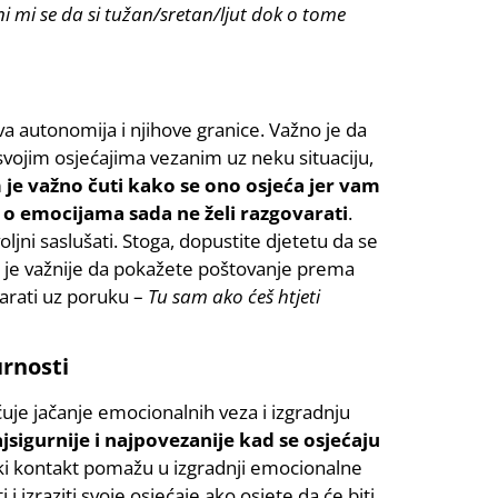
ni mi se da si tužan/sretan/ljut dok o tome
va autonomija i njihove granice. Važno je da
 o svojim osjećajima vezanim uz neku situaciju,
 je važno čuti kako se ono osjeća jer vam
a o emocijama sada ne želi razgovarati
.
oljni saslušati. Stoga, dopustite djetetu da se
s je važnije da pokažete poštovanje prema
varati uz poruku –
Tu sam ako ćeš htjeti
rnosti
je jačanje emocionalnih veza i izgradnju
jsigurnije i najpovezanije kad se osjećaju
zički kontakt pomažu u izgradnji emocionalne
 i izraziti svoje osjećaje ako osjete da će biti