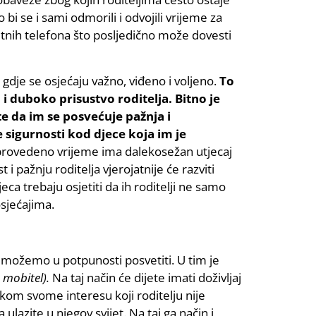
 se i sami odmorili i odvojili vrijeme za
tnih telefona što posljedično može dovesti
dje se osjećaju važno, viđeno i voljeno.
To
 i duboko prisustvo roditelja.
Bitno je
te da im se posvećuje pažnja i
 sigurnosti kod djece koja im je
provedeno vrijeme ima dalekosežan utjecaj
i pažnju roditelja vjerojatnije će razviti
eca trebaju osjetiti da ih roditelji ne samo
osjećajima.
u možemo u potpunosti posvetiti. U tim je
 mobitel).
Na taj način će dijete imati doživljaj
kom svome interesu koji roditelju nije
 ulazite u njegov svijet. Na taj ga način i