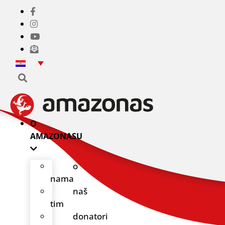
Idi
na
sadržaj
O
AMAZONASU
o
nama
naš
tim
donatori