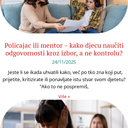
Policajac ili mentor – kako djecu naučiti
odgovornosti kroz izbor, a ne kontrolu?
24/11/2025
Jeste li se ikada uhvatili kako, već po tko zna koji put,
prijetite, kritizirate ili ponavljate istu stvar svom djetetu?
“Ako to ne pospremiš,
Više »