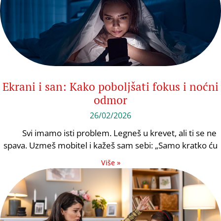
Ekrani i san: Kako poboljšati fokus i noćni
odmor
26/02/2026
Svi imamo isti problem. Legneš u krevet, ali ti se ne
spava. Uzmeš mobitel i kažeš sam sebi: „Samo kratko ću
Više »