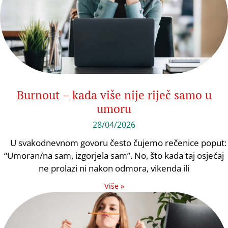
Burnout – kada više nije riječ samo u
umoru
28/04/2026
U svakodnevnom govoru često čujemo rečenice poput:
“Umoran/na sam, izgorjela sam”. No, što kada taj osjećaj
ne prolazi ni nakon odmora, vikenda ili
Više »