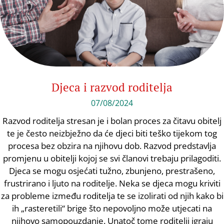
Djeca i razvod roditelja
07/08/2024
Razvod roditelja stresan je i bolan proces za čitavu obitelj
te je često neizbježno da će djeci biti teško tijekom tog
procesa bez obzira na njihovu dob. Razvod predstavlja
promjenu u obitelji kojoj se svi članovi trebaju prilagoditi.
Djeca se mogu osjećati tužno, zbunjeno, prestrašeno,
frustrirano i ljuto na roditelje. Neka se djeca mogu kriviti
za probleme između roditelja te se izolirati od njih kako bi
ih „rasteretili“ brige što nepovoljno može utjecati na
njihovo samopouzdanje. Unatoč tome roditelji igraju