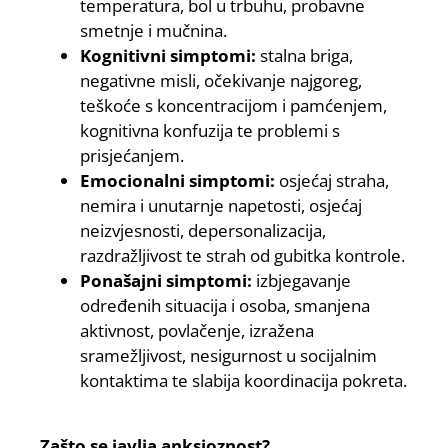
temperatura, bol u trbuhu, probavne
smetnje i mučnina.
Kognitivni simptomi:
stalna briga,
negativne misli, očekivanje najgoreg,
teškoće s koncentracijom i pamćenjem,
kognitivna konfuzija te problemi s
prisjećanjem.
Emocionalni simptomi:
osjećaj straha,
nemira i unutarnje napetosti, osjećaj
neizvjesnosti, depersonalizacija,
razdražljivost te strah od gubitka kontrole.
Ponašajni simptomi:
izbjegavanje
određenih situacija i osoba, smanjena
aktivnost, povlačenje, izražena
sramežljivost, nesigurnost u socijalnim
kontaktima te slabija koordinacija pokreta.
Zašto se javlja anksioznost?