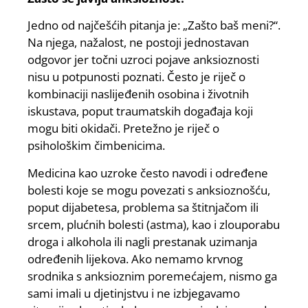
Jedno od najčešćih pitanja je: „Zašto baš meni?“.
Na njega, nažalost, ne postoji jednostavan
odgovor jer točni uzroci pojave anksioznosti
nisu u potpunosti poznati. Često je riječ o
kombinaciji naslijeđenih osobina i životnih
iskustava, poput traumatskih događaja koji
mogu biti okidači. Pretežno je riječ o
psihološkim čimbenicima.
Medicina kao uzroke često navodi i određene
bolesti koje se mogu povezati s anksioznošću,
poput dijabetesa, problema sa štitnjačom ili
srcem, plućnih bolesti (astma), kao i zlouporabu
droga i alkohola ili nagli prestanak uzimanja
određenih lijekova. Ako nemamo krvnog
srodnika s anksioznim poremećajem, nismo ga
sami imali u djetinjstvu i ne izbjegavamo