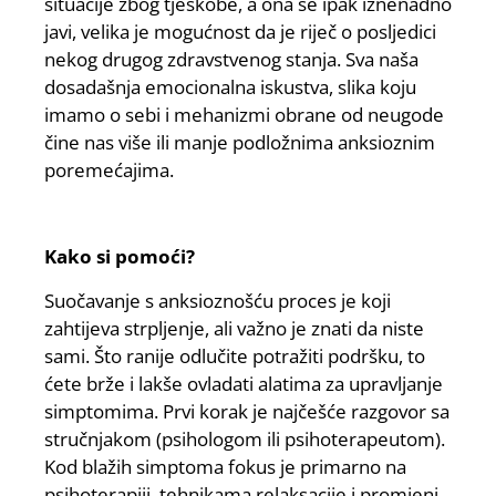
situacije zbog tjeskobe, a ona se ipak iznenadno
javi, velika je mogućnost da je riječ o posljedici
nekog drugog zdravstvenog stanja. Sva naša
dosadašnja emocionalna iskustva, slika koju
imamo o sebi i mehanizmi obrane od neugode
čine nas više ili manje podložnima anksioznim
poremećajima.
Kako si pomoći?
Suočavanje s anksioznošću proces je koji
zahtijeva strpljenje, ali važno je znati da niste
sami. Što ranije odlučite potražiti podršku, to
ćete brže i lakše ovladati alatima za upravljanje
simptomima. Prvi korak je najčešće razgovor sa
stručnjakom (psihologom ili psihoterapeutom).
Kod blažih simptoma fokus je primarno na
psihoterapiji, tehnikama relaksacije i promjeni