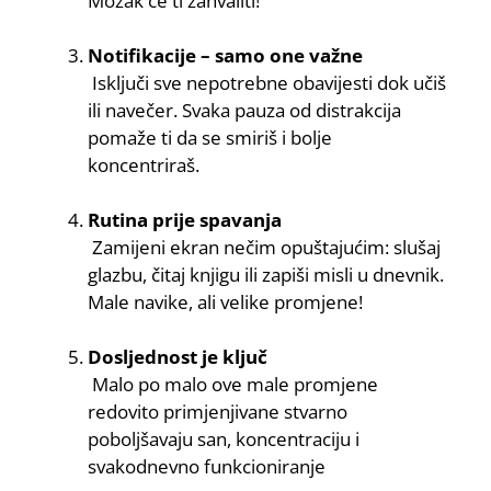
Mozak će ti zahvaliti!
Notifikacije – samo one važne
Isključi sve nepotrebne obavijesti dok učiš
ili navečer. Svaka pauza od distrakcija
pomaže ti da se smiriš i bolje
koncentriraš.
Rutina prije spavanja
Zamijeni ekran nečim opuštajućim: slušaj
glazbu, čitaj knjigu ili zapiši misli u dnevnik.
Male navike, ali velike promjene!
Dosljednost je ključ
Malo po malo ove male promjene
redovito primjenjivane stvarno
poboljšavaju san, koncentraciju i
svakodnevno funkcioniranje