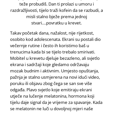
teže probudiš. Dan ti prolazi u umoru i
razdražljivosti, tijelo traži kofein da se razbudi, a
misli stalno bježe prema jednoj
stvari….povratku u krevet.
Takav početak dana, nažalost, nije rijetkost,
osobito kod adolescenata. Ekrani su postali dio
večernje rutine i često ih koristimo baš u
trenucima kada bi se tijelo trebalo smirivati.
Mobitel u krevetu djeluje bezazleno, ali svjetlo
ekrana i sadržaji koje gledamo održavaju
mozak budnim i aktivnim. Umjesto opuštanja,
pažnja je stalno usmjerena na novi idući video,
poruku ili objavu zbog čega se san sve više
odgađa. Plavo svjetlo koje emitiraju ekrani
utječe na lučenje melatonina, hormona koji
tijelu daje signal da je vrijeme za spavanje. Kada
se melatonin ne luči u dovoljnoj mjeri naše