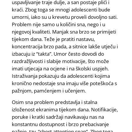
uspavljivanje traje dulje, a san postaje plići i
kraći. Zbog toga se mnogi adolescenti bude
umorni, iako su u krevetu proveli dovoljno sati.
Problem nije samo u količini sna, nego i u
njegovoj kvaliteti. Manjak sna brzo se primijeti
tijekom dana. Teže je pratiti nastavu,
koncentracija brzo pada, a sitnice lakše utječu i
izbacuju iz “takta”. Umor često dovodi do
razdražljivosti i slabije motivacije, što može
imati utjecaja na ocjene i na školski uspjeh.
Istraživanja pokazuju da adolescenti kojima
kronično nedostaje sna imaju više poteškoća s
pažnjom, pamćenjem i učenjem.
Osim sna problem predstavlja i stalna
izloženost ekranima tijekom dana. Notifikacije,
poruke i kratki sadržaji navikavaju nas na
konstantnu dostupnost i brzo prebacivanje
pažnje, tzv. “short attention span”. Zbog toga