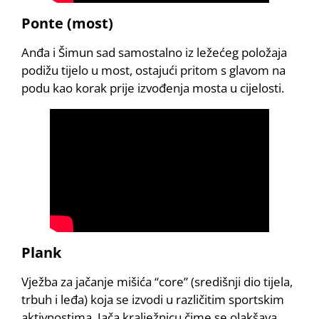
Ponte (most)
Anđa i Šimun sad samostalno iz ležećeg položaja
podižu tijelo u most, ostajući pritom s glavom na
podu kao korak prije izvođenja mosta u cijelosti.
Plank
Vježba za jačanje mišića “core” (središnji dio tijela,
trbuh i leđa) koja se izvodi u različitim sportskim
aktivnostima. Jača kralježnicu čime se olakšava