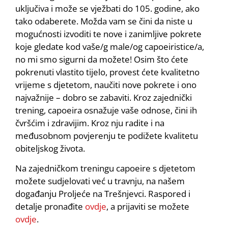
uključiva i može se vježbati do 105. godine, ako
tako odaberete. Možda vam se čini da niste u
mogućnosti izvoditi te nove i zanimljive pokrete
koje gledate kod vaše/g male/og capoeiristice/a,
no mi smo sigurni da možete! Osim što ćete
pokrenuti vlastito tijelo, provest ćete kvalitetno
vrijeme s djetetom, naučiti nove pokrete i ono
najvažnije – dobro se zabaviti. Kroz zajednički
trening, capoeira osnažuje vaše odnose, čini ih
čvršćim i zdravijim. Kroz nju radite i na
međusobnom povjerenju te podižete kvalitetu
obiteljskog života.
Na zajedničkom treningu capoeire s djetetom
možete sudjelovati već u travnju, na našem
događanju Proljeće na Trešnjevci. Raspored i
detalje pronađite
ovdje
, a prijaviti se možete
ovdje
.