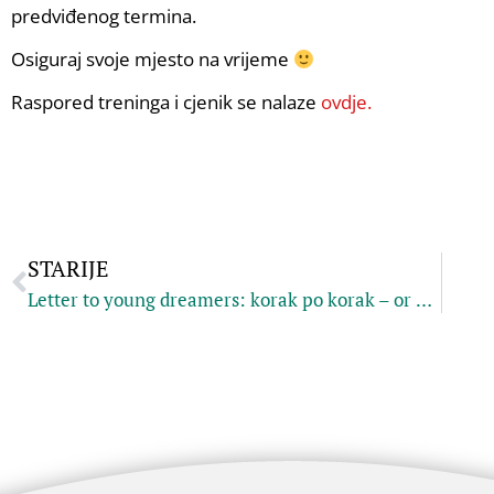
predviđenog termina.
Osiguraj svoje mjesto na vrijeme
Raspored treninga i cjenik se nalaze
ovdje.
STARIJE
Letter to young dreamers: korak po korak – or when hard work offers you a life -changing experience