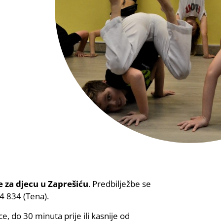
e za djecu u Zaprešiću
. Predbilježbe se
4 834 (Tena).
 do 30 minuta prije ili kasnije od