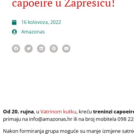
capoeire u Zaprešiću!
16 kolovoza, 2022
Amazonas
Od 20. rujna
, u
Vatrinom kutku
, kreću
treninzi capoeir
primaju na info@amazonas.hr ili na broj mobitela 098 22
Nakon formiranja grupa moguće su manje izmjene satnice,