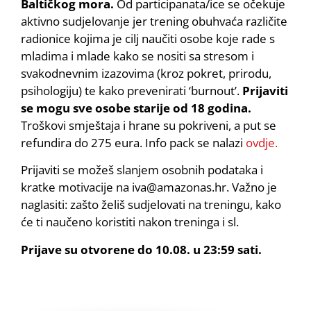
Baltičkog mora.
Od participanata/ice se očekuje
aktivno sudjelovanje jer trening obuhvaća različite
radionice kojima je cilj naučiti osobe koje rade s
mladima i mlade kako se nositi sa stresom i
svakodnevnim izazovima (kroz pokret, prirodu,
psihologiju) te kako prevenirati ‘burnout’.
Prijaviti
se mogu sve osobe starije od 18 godina.
Troškovi smještaja i hrane su pokriveni, a put se
refundira do 275 eura. Info pack se nalazi
ovdje.
Prijaviti se možeš slanjem osobnih podataka i
kratke motivacije na iva@amazonas.hr. Važno je
naglasiti: zašto želiš sudjelovati na treningu, kako
će ti naučeno koristiti nakon treninga i sl.
Prijave su otvorene do 10.08. u 23:59 sati.