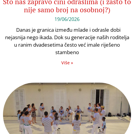
Što nas zapravo čini odraslima (i zašto to
nije samo broj na osobnoj?)
19/06/2026
Danas je granica između mlade i odrasle dobi
nejasnija nego ikada. Dok su generacije naših roditelja
u ranim dvadesetima često već imale riješeno
stambeno
Više »