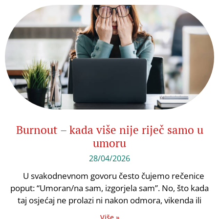
Burnout – kada više nije riječ samo u
umoru
28/04/2026
U svakodnevnom govoru često čujemo rečenice
poput: “Umoran/na sam, izgorjela sam”. No, što kada
taj osjećaj ne prolazi ni nakon odmora, vikenda ili
Više »