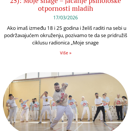
25): Moje snage – jačanje psihološke
otpornosti mladih
17/03/2026
Ako imaš između 18 i 25 godina i želiš raditi na sebi u
podržavajućem okruženju, pozivamo te da se pridružiš
ciklusu radionica „Moje snage
Više »