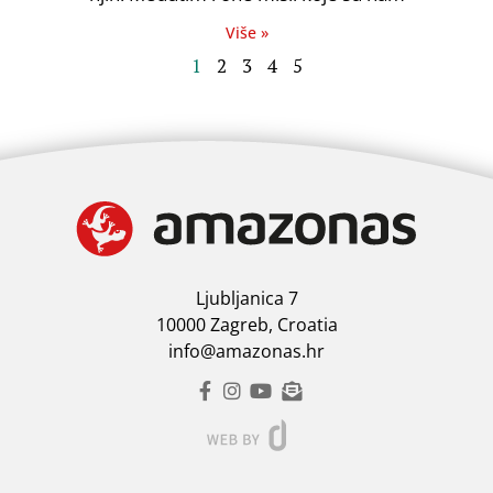
Više »
1
2
3
4
5
Ljubljanica 7
10000 Zagreb, Croatia
info@amazonas.hr