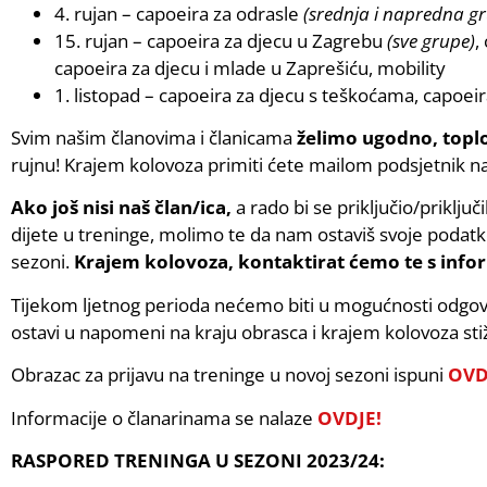
4. rujan – capoeira za odrasle
(srednja i napredna g
15. rujan – capoeira za djecu u Zagrebu
(sve grupe)
,
capoeira za djecu i mlade u Zaprešiću, mobility
1. listopad – capoeira za djecu s teškoćama, capoei
Svim našim članovima i članicama
želimo ugodno, toplo
rujnu! Krajem kolovoza primiti ćete mailom podsjetnik n
Ako još nisi naš član/ica,
a rado bi se priključio/priključi
dijete u treninge, molimo te da nam ostaviš svoje podat
sezoni.
Krajem kolovoza, kontaktirat ćemo te s info
Tijekom ljetnog perioda nećemo biti u mogućnosti odgova
ostavi u napomeni na kraju obrasca i krajem kolovoza st
Obrazac za prijavu na treninge u novoj sezoni ispuni
OVD
Informacije o članarinama se nalaze
OVDJE!
RASPORED TRENINGA U SEZONI 2023/24: