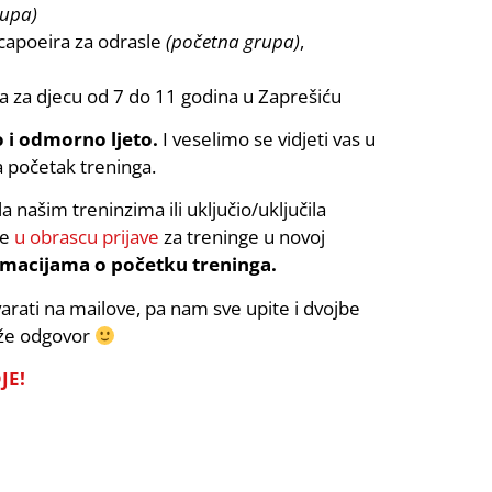
rupa)
 capoeira za odrasle
(početna grupa)
,
ra za djecu od 7 do 11 godina u Zaprešiću
 i odmorno ljeto.
I veselimo se vidjeti vas u
a početak treninga.
la našim treninzima ili uključio/uključila
ke
u obrascu prijave
za treninge u novoj
rmacijama o početku treninga.
rati na mailove, pa nam sve upite i dvojbe
iže odgovor
JE!