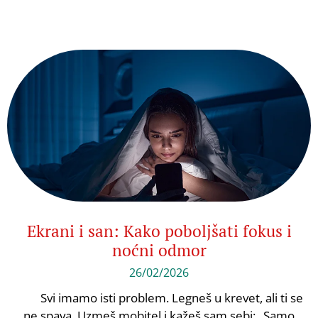
Ekrani i san: Kako poboljšati fokus i
noćni odmor
26/02/2026
Svi imamo isti problem. Legneš u krevet, ali ti se
ne spava. Uzmeš mobitel i kažeš sam sebi: „Samo