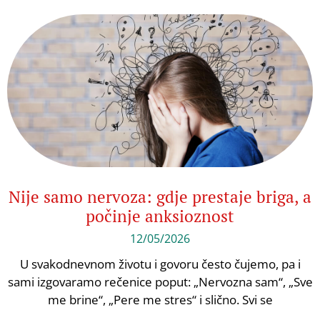
Nije samo nervoza: gdje prestaje briga, a
počinje anksioznost
12/05/2026
U svakodnevnom životu i govoru često čujemo, pa i
sami izgovaramo rečenice poput: „Nervozna sam“, „Sve
me brine“, „Pere me stres“ i slično. Svi se