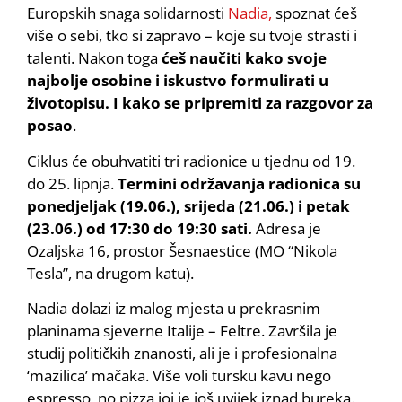
Europskih snaga solidarnosti
Nadia,
spoznat ćeš
više o sebi, tko si zapravo – koje su tvoje strasti i
talenti. Nakon toga
ćeš naučiti kako svoje
najbolje osobine i iskustvo formulirati u
životopisu. I kako se pripremiti za razgovor za
posao
.
Ciklus će obuhvatiti tri radionice u tjednu od 19.
do 25. lipnja.
Termini održavanja radionica su
ponedjeljak (19.06.), srijeda (21.06.) i petak
(23.06.) od 17:30 do 19:30 sati.
Adresa je
Ozaljska 16, prostor Šesnaestice (MO “Nikola
Tesla”, na drugom katu).
Nadia dolazi iz malog mjesta u prekrasnim
planinama sjeverne Italije – Feltre. Završila je
studij političkih znanosti, ali je i profesionalna
‘mazilica’ mačaka. Više voli tursku kavu nego
espresso, no pizza joj je još uvijek iznad bureka.