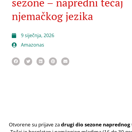
sezone – napredni tečaj
njemačkog jezika
9 siječnja, 2026
Amazonas
Otvorene su prijave za
drugi dio sezone naprednog
Tečaj je besplatan i namijenjen mladima (16 do 30 god