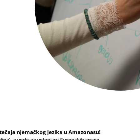
 tečaja njemačkog jezika u Amazonasu!
ina), a vode ga volonteri Europskih snaga