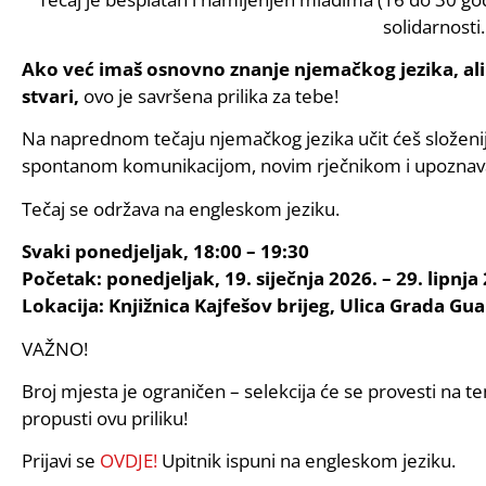
solidarnosti.
Ako već imaš osnovno znanje njemačkog jezika, ali ž
stvari,
ovo je savršena prilika za tebe!
Na naprednom tečaju njemačkog jezika učit ćeš složenij
spontanom komunikacijom, novim rječnikom i upoznava
Tečaj se održava na engleskom jeziku.
Svaki ponedjeljak, 18:00 – 19:30
Početak: ponedjeljak, 19. siječnja 2026. – 29. lipnja
Lokacija: Knjižnica Kajfešov brijeg, Ulica Grada Gu
VAŽNO!
Broj mjesta je ograničen – selekcija će se provesti na t
propusti ovu priliku!
Prijavi se
OVDJE!
Upitnik ispuni na engleskom jeziku.