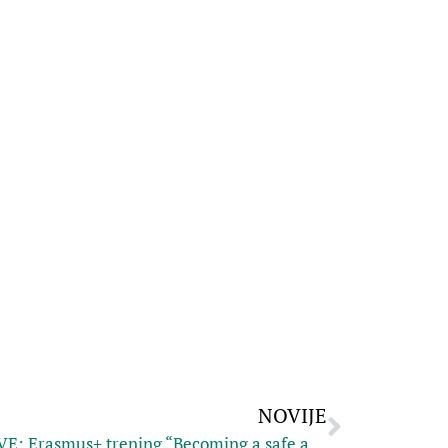
NOVIJE
PRIJAVE: Erasmus+ trening “Becoming a safe adult” u Fužinama!