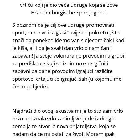
vrtiću koji je dio veće udruge koja se zove
Brandenburgische Sportjugend.
S obzirom da je cilj ove udruge promovirati
sport, moto vrtića glasi “uvijek u pokretu”, što
znači da ponekad idemo van s djecom čak i kad
je kiša, ali i da je svaki dan vrlo dinamičan i
zabavan! Ja svoje volontiranje provodim u grupi
za predškolce koji su iznimno energični i
zabavni pa dane provodim igrajući različite
sportove, crtajući te igrajući šah (u kojemu me
često pobjede).
Najdraži dio ovog iskustva mi je to što sam vrlo
brzo upoznala vrlo zanimljive ljude iz drugih
zemalja te stvorila nova prijateljstva, koja se
nadam da će mi ostati za život! Moram ipak