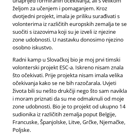
unaprijed formiranih očekivanja, ali s velikom
željom za učenjem i pomaganjem. Kroz
dvotjedni projekt, imala je priliku surađivati s
volonterima iz različitih europskih zemalja te se
suočiti s izazovima koji su je izveli iz njezine
zone udobnosti. U nastavku donosimo njezino
osobno iskustvo.
Radni kamp u Slovačkoj bio je moj prvi timski
volonterski projekt ESC-a. Iskreno nisam znala
što očekivati. Prije projekta nisam imala velika
očekivanja kako se ne bih razočarala. Uvjeti
života bili su nešto drukčiji nego što sam navikla
i moram priznati da su me odmaknuli od moje
zone udobnosti. Bio je to projekt od ukupno 14
sudionika iz različitih zemalja poput Belgije,
Francuske, Španjolske, Litve, Grčke, Njemačke,
Poljske.