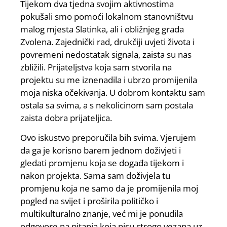
Tijekom dva tjedna svojim aktivnostima
pokušali smo pomoći lokalnom stanovništvu
malog mjesta Slatinka, ali i obližnjeg grada
Zvolena. Zajednički rad, drukčiji uvjeti života i
povremeni nedostatak signala, zaista su nas
zbližili. Prijateljstva koja sam stvorila na
projektu su me iznenadila i ubrzo promijenila
moja niska očekivanja. U dobrom kontaktu sam
ostala sa svima, a s nekolicinom sam postala
zaista dobra prijateljica.
Ovo iskustvo preporučila bih svima. Vjerujem
da ga je korisno barem jednom doživjeti i
gledati promjenu koja se događa tijekom i
nakon projekta. Sama sam doživjela tu
promjenu koja ne samo da je promijenila moj
pogled na svijet i proširila političko i
multikulturalno znanje, već mi je ponudila
odgovore na pitanja koja nisu strogo vezana uz