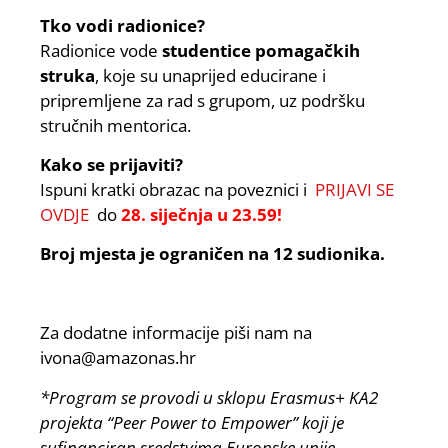
Tko vodi radionice?
Radionice vode
studentice pomagačkih
struka
, koje su unaprijed educirane i
pripremljene za rad s grupom, uz podršku
stručnih mentorica.
Kako se prijaviti?
Ispuni kratki obrazac na poveznici i
PRIJAVI SE
OVDJE
do
28. siječnja u 23.59!
Broj mjesta je ograničen na 12 sudionika.
Za dodatne informacije piši nam na
ivona@amazonas.hr
*Program se provodi u sklopu Erasmus+ KA2
projekta “Peer Power to Empower” koji je
sufinanciran sredstvima Europske unije.