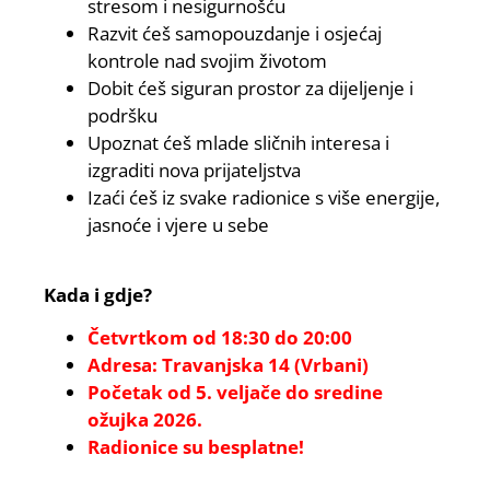
stresom i nesigurnošću
Razvit ćeš samopouzdanje i osjećaj
kontrole nad svojim životom
Dobit ćeš siguran prostor za dijeljenje i
podršku
Upoznat ćeš mlade sličnih interesa i
izgraditi nova prijateljstva
Izaći ćeš iz svake radionice s više energije,
jasnoće i vjere u sebe
Kada i gdje?
Četvrtkom od 18:30 do 20:00
Adresa: Travanjska 14 (Vrbani)
Početak od 5. veljače do sredine
ožujka 2026.
Radionice su besplatne!