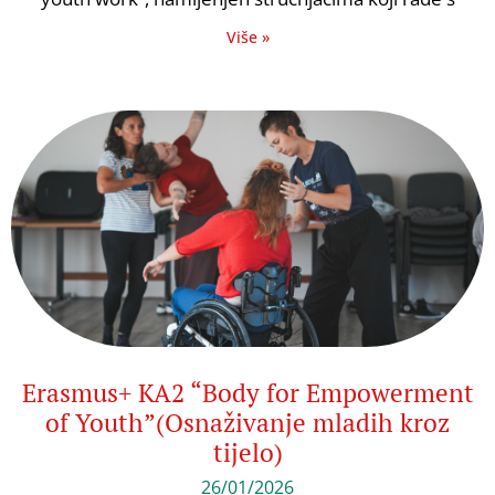
Više »
Erasmus+ KA2 “Body for Empowerment
of Youth”(Osnaživanje mladih kroz
tijelo)
26/01/2026