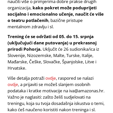
naučiti više o primjerima dobre prakse drugih
organizacija,
kako pokret može poduprijeti
socijalno i emocionalno učenje, naučit će više
o teatru potlačenih
, bazične pristupe
mentalnom zdravlju i sl.
Trening će se održati od 05. do 15. srpnja
(uključujući dane putovanja) u prekrasnoj
prirodi Pohorja.
Uključit će 26 sudionika/ica iz
Slovenije, Nizozemske, Malte, Turske, Italije,
Mađarske, Češke, Slovačke, Španjolske, Litve i
Hrvatske.
Više detalja potraži
ovdje
, raspored se nalazi
ovdje
, a prijaviti se možeš slanjem osobnih
podataka i kratke motivacije na iva@amazonas.hr.
Važno je naglasiti: zašto želiš sudjelovati na
treningu, koja su tvoja dosadašnja iskustva o temi,
kako ćeš naučeno koristiti nakon treninga i sl.