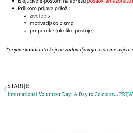
isključivo e-poštom na adresu
posao@amazonas.h
Prilikom prijave priloži:
životopis
motivacijsko pismo
preporuke (ukoliko postoje)
*prijave kandidata koji ne zadovoljavaju osnovne uvjete 
STARIJE
International Volunteer Day: A Day to Celebrate Helping Others