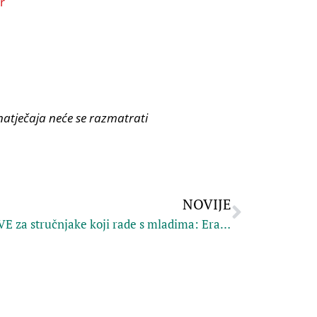
r
natječaja neće se razmatrati
NOVIJE
PRIJAVE za stručnjake koji rade s mladima: Erasmus+TC u Fužinama “Building Resilience”