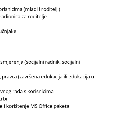
isnicima (mladi i roditelji)
radionica za roditelje
ručnjake
erenja (socijalni radnik, socijalni
pravca (završena edukacija ili edukacija u
vnog rada s korisnicima
krbi
 i korištenje MS Office paketa