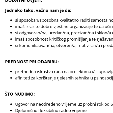
DODATNI UVJETI:
Jednako tako, važno nam je da:
si sposoban/sposobna kvalitetno raditi samostalno
imaš izrazito dobre vještine organizacije te da u
si odgovoran/na, uredan/na, precizan/na i sklon/a 
imaš sposobnost kritičkog promišljanja te rješava
si komunikativan/na, otvoren/a, motiviran/a i pre
PREDNOST PRI ODABIRU:
prethodno iskustvo rada na projektima i/ili upravl
afiniteti za korištenje tjelesnih tehnika u psihosoc
ŠTO NUDIMO:
Ugovor na neodređeno vrijeme uz probni rok od 6
Djelomično fleksibilno radno vrijeme