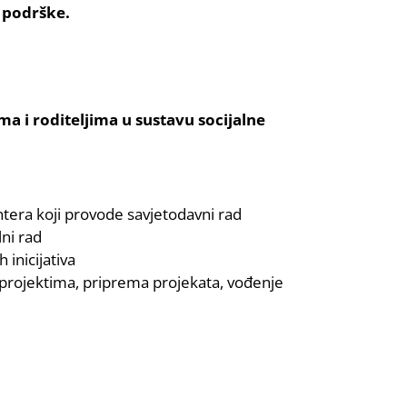
 podrške.
a i roditeljima u sustavu socijalne
ontera koji provode savjetodavni rad
lni rad
 inicijativa
 projektima, priprema projekata, vođenje