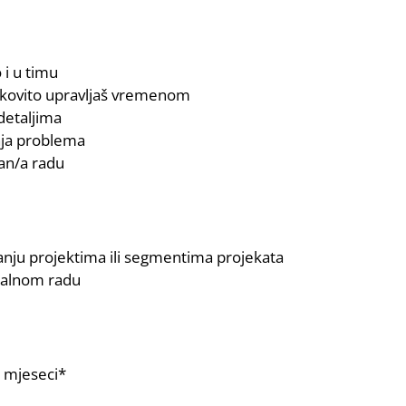
 i u timu
činkovito upravljaš vremenom
detaljima
nja problema
dan/a radu
janju projektima ili segmentima projekata
ijalnom radu
 mjeseci*