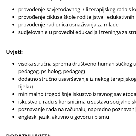
provođenje savjetodavnog i/ili terapijskog rada s kor
provođenje ciklusa škole roditeljstva i edukativnih 
provođenje radionica osnaživanja za mlade
sudjelovanje u provedbi edukacija i treninga za st
Uvjeti:
visoka stručna sprema društveno-humanističkog usmj
pedagog, psiholog, pedagog)
dodatno stručno usavršavanje iz nekog terapijskog 
tijeku)
minimalno trogodišnje iskustvo izravnog savjetoda
iskustvo u radu s korisnicima u sustavu socijalne s
poznavanje rada na računalu, napredno poznavanje
engleski jezik, aktivno u govoru i pismu