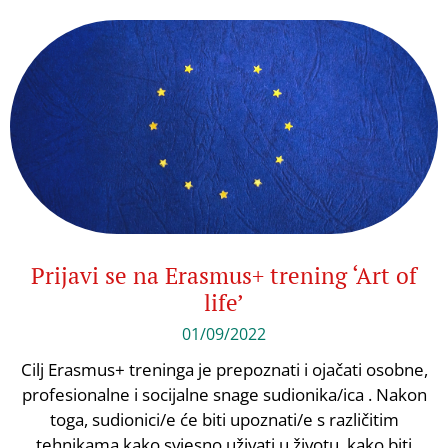
Prijavi se na Erasmus+ trening ‘Art of
life’
01/09/2022
Cilj Erasmus+ treninga je prepoznati i ojačati osobne,
profesionalne i socijalne snage sudionika/ica . Nakon
toga, sudionici/e će biti upoznati/e s različitim
tehnikama kako svjesno uživati u životu, kako biti